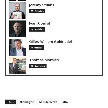
Jeremy Stubbs
351 Articles
Ivan Rioufol
301 Articles
Gilles-William Goldnadel
40 Articles
Thomas Morales
1018 Articles
TAGS
Allemagne
Mur de Berlin
RDA