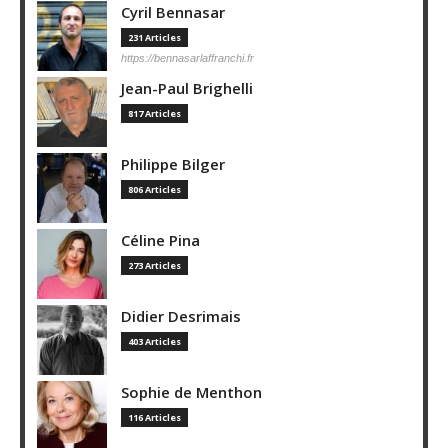
Cyril Bennasar
231 Articles
https://bennasarlaffranchi.fr
Jean-Paul Brighelli
817 Articles
Philippe Bilger
806 Articles
Céline Pina
273 Articles
Didier Desrimais
403 Articles
Sophie de Menthon
116 Articles