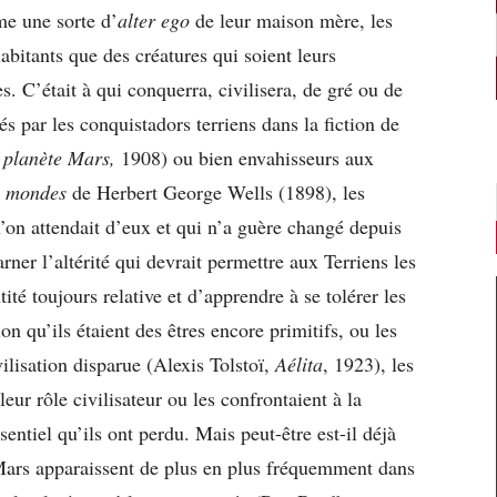
me une sorte d’
alter ego
de leur maison mère, les
abitants que des créatures qui soient leurs
s. C’était à qui conquerra, civilisera, de gré ou de
és par les conquistadors terriens dans la fiction de
 planète Mars,
1908) ou bien envahisseurs aux
s mondes
de Herbert George Wells (1898), les
u’on attendait d’eux et qui n’a guère changé depuis
rner l’altérité qui devrait permettre aux Terriens les
tité toujours relative et d’apprendre à se tolérer les
lon qu’ils étaient des êtres encore primitifs, ou les
ilisation disparue (Alexis Tolstoï,
Aélita
, 1923), les
eur rôle civilisateur ou les confrontaient à la
sentiel qu’ils ont perdu. Mais peut-être est-il déjà
 Mars apparaissent de plus en plus fréquemment dans