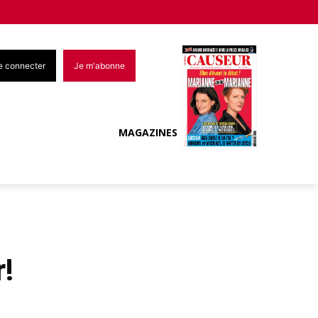
e connecter
Je m'abonne
MAGAZINES
r!