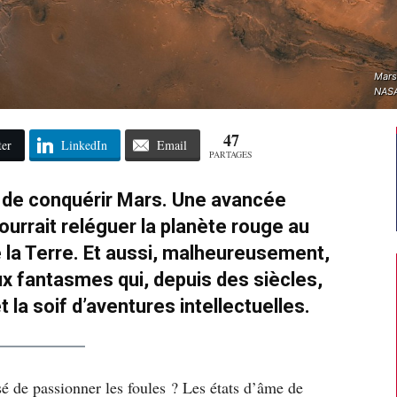
Mars
NAS
47
ter
LinkedIn
Email
PARTAGES
n de conquérir Mars. Une avancée
ourrait reléguer la planète rouge au
e la Terre. Et aussi, malheureusement,
ux fantasmes qui, depuis des siècles,
t la soif d’aventures intellectuelles.
sé de passionner les foules ? Les états d’âme de