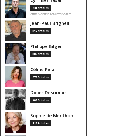
Cyril Bennasar
231 Articles
https://bennasarlaffranchi.fr
Jean-Paul Brighelli
817 Articles
Philippe Bilger
806 Articles
Céline Pina
273 Articles
Didier Desrimais
403 Articles
Sophie de Menthon
116 Articles