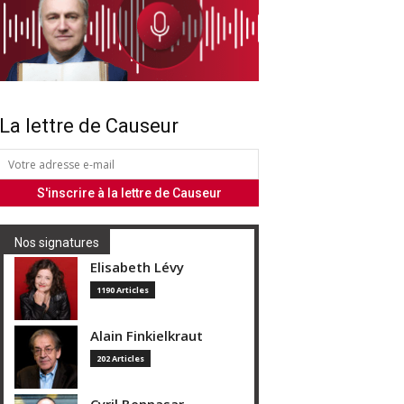
La lettre de Causeur
Nos signatures
Elisabeth Lévy
1190 Articles
Alain Finkielkraut
202 Articles