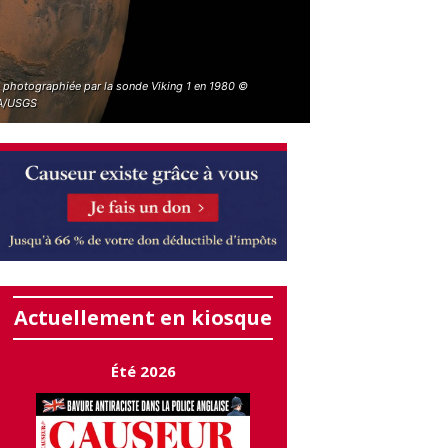
 photographiée par la sonde Viking 1 en 1980 ©
A/USGS
Actuellement en kiosque
Été 2026