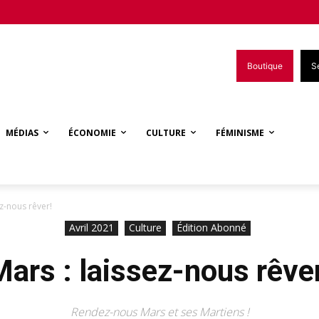
Boutique
S
MÉDIAS
ÉCONOMIE
CULTURE
FÉMINISME
ez-nous rêver!
Avril 2021
Culture
Édition Abonné
ars : laissez-nous rêve
Rendez-nous Mars et ses Martiens !