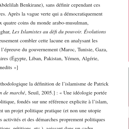
Abdelilah Benkirane), sans définir cependant ces
es. Après la vague verte qui a démocratiquement
aux quatre coins du monde arabo-musulman,
mghar,
Les Islamistes au défi du pouvoir. Évolutions
eusement combler cette lacune en analysant les
 l’épreuve du gouvernement (Maroc, Tunisie, Gaza,
aires (Égypte, Liban, Pakistan, Yémen, Algérie,
nedits »]
thodologique la définition de l’islamisme de Patrick
am de marché
, Seuil, 2005.] : « Une idéologie portée
itique, fondés sur une référence explicite à l’islam,
nt un projet politique pratique (et non une utopie
s activités et des démarches proprement politiques
tions, pétitions, etc.), agissant dans un cadre