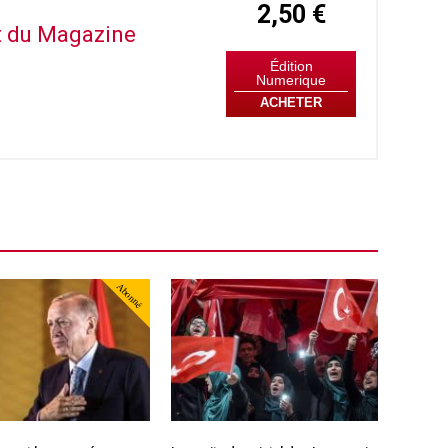
2,50 €
it du Magazine
Édition
Numerique
ACHETER
Abonné