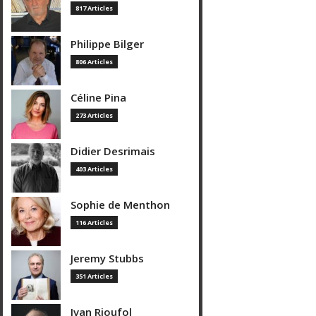
817 Articles
Philippe Bilger
806 Articles
Céline Pina
273 Articles
Didier Desrimais
403 Articles
Sophie de Menthon
116 Articles
Jeremy Stubbs
351 Articles
Ivan Rioufol