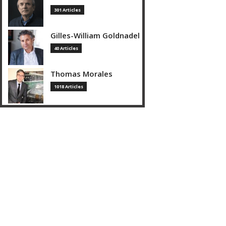
301 Articles
Gilles-William Goldnadel
40 Articles
Thomas Morales
1018 Articles