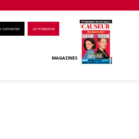
e connecter
Je m'abonne
MAGAZINES