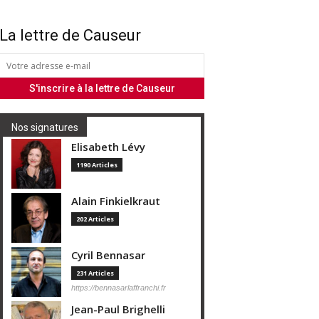
La lettre de Causeur
Nos signatures
Elisabeth Lévy
1190 Articles
Alain Finkielkraut
202 Articles
Cyril Bennasar
231 Articles
https://bennasarlaffranchi.fr
Jean-Paul Brighelli