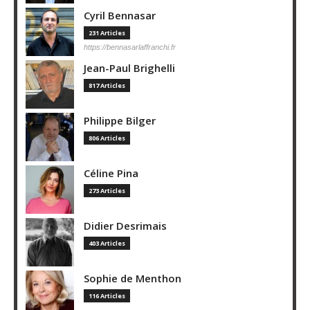
Cyril Bennasar
231 Articles
https://bennasarlaffranchi.fr
Jean-Paul Brighelli
817 Articles
Philippe Bilger
806 Articles
Céline Pina
273 Articles
Didier Desrimais
403 Articles
Sophie de Menthon
116 Articles