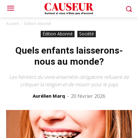
Accueil
Édition Abonné
Édition Abonné
Société
Quels enfants laisserons-
nous au monde?
Les héritiers du vivre-ensemble obligatoire refusent de
critiquer la religion et de mourir pour le pays
Aurélien Marq
-
20 février 2026