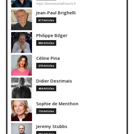
https://bennasarlaffranchi.fr
Jean-Paul Brighelli
817 Articles
Philippe Bilger
806 Articles
Céline Pina
273 Articles
Didier Desrimais
404 Articles
Sophie de Menthon
116 Articles
Jeremy Stubbs
351 Articles