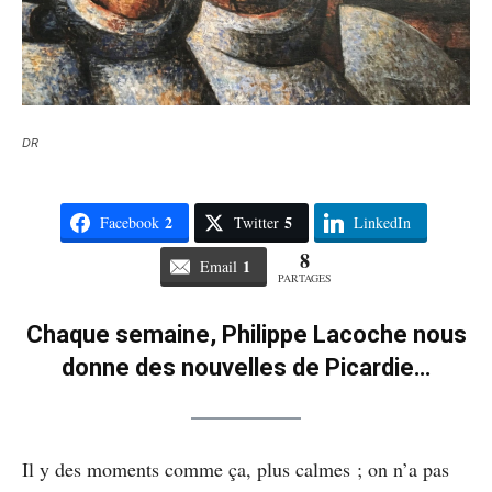
DR
2
5
Facebook
Twitter
LinkedIn
8
1
Email
PARTAGES
Chaque semaine, Philippe Lacoche nous
donne des nouvelles de Picardie…
Il y des moments comme ça, plus calmes ; on n’a pas