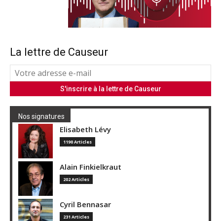
La lettre de Causeur
Nos signatures
Elisabeth Lévy
1190 Articles
Alain Finkielkraut
202 Articles
Cyril Bennasar
231 Articles