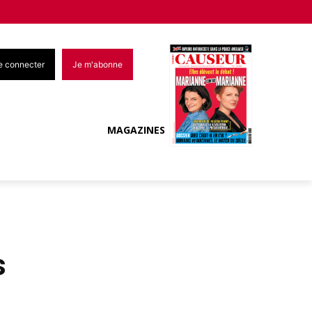
e connecter
Je m'abonne
MAGAZINES
s