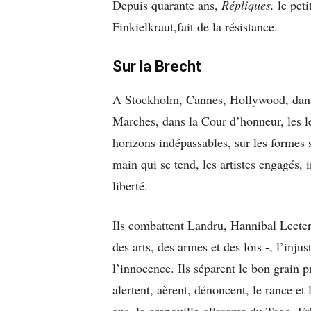
Depuis quarante ans,
Répliques,
le peti
Finkielkraut,fait de la résistance.
Sur la Brecht
A Stockholm, Cannes, Hollywood, dans
Marches, dans la Cour d’honneur, les le
horizons indépassables, sur les formes sc
main qui se tend, les artistes engagés, i
liberté.
Ils combattent Landru, Hannibal Lecte
des arts, des armes et des lois -, l’inju
l’innocence. Ils séparent le bon grain pr
alertent, aèrent, dénoncent, le rance et l
ans, la grenouille glissante du Togo, 