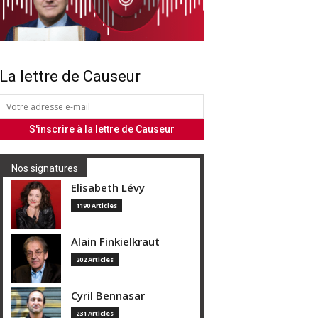
La lettre de Causeur
Nos signatures
Elisabeth Lévy
1190 Articles
Alain Finkielkraut
202 Articles
Cyril Bennasar
231 Articles