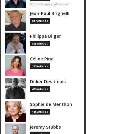
https://bennasarlaffranchi.fr
Jean-Paul Brighelli
817 Articles
Philippe Bilger
805 Articles
Céline Pina
273 Articles
Didier Desrimais
403 Articles
Sophie de Menthon
116 Articles
Jeremy Stubbs