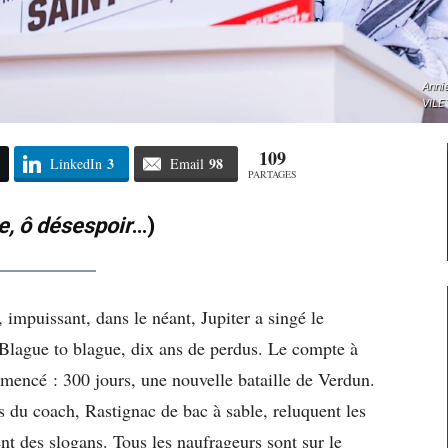
Annie
VILE
109
3
98
LinkedIn
Email
PARTAGES
e, ô désespoir
…)
impuissant, dans le néant, Jupiter a singé le
Blague to blague, dix ans de perdus. Le compte à
mmencé : 300 jours, une nouvelle bataille de Verdun.
 du coach, Rastignac de bac à sable, reluquent les
nt des slogans. Tous les naufrageurs sont sur le