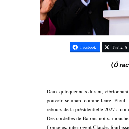
8
Facebook
Twitter
(
Ô rac
Deux quinquennats durant, vibrionnant, 
pouvoir, seumard comme Icare. Plouf. 
rebours de la présidentielle 2027 a co
Des cordelles de Barons noirs, mouches
fromages, interrogent Claude, fourbisse