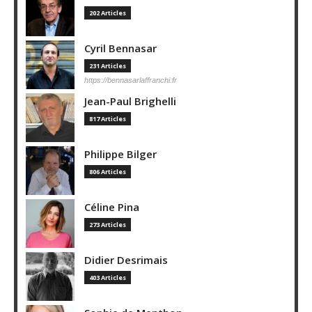
202 Articles
Cyril Bennasar
231 Articles
https://bennasarlaffranchi.fr
Jean-Paul Brighelli
817 Articles
Philippe Bilger
806 Articles
Céline Pina
273 Articles
Didier Desrimais
403 Articles