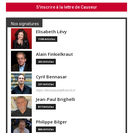
Nos signatures
Elisabeth Lévy
1190 Articles
Alain Finkielkraut
202 Articles
Cyril Bennasar
231 Articles
https://bennasarlaffranchi.fr
Jean-Paul Brighelli
817 Articles
Philippe Bilger
806 Articles