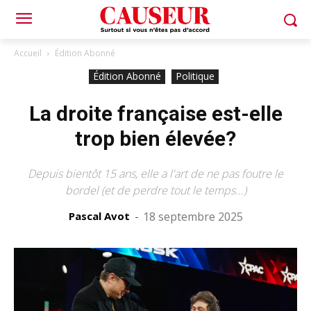
Accueil
Édition Abonné
Édition Abonné
Politique
La droite française est-elle
trop bien élevée?
Depuis bientôt 15 ans, elle a l'art de ne pas foutre le
bordel (et de perdre tout le temps...)
Pascal Avot
-
18 septembre 2025