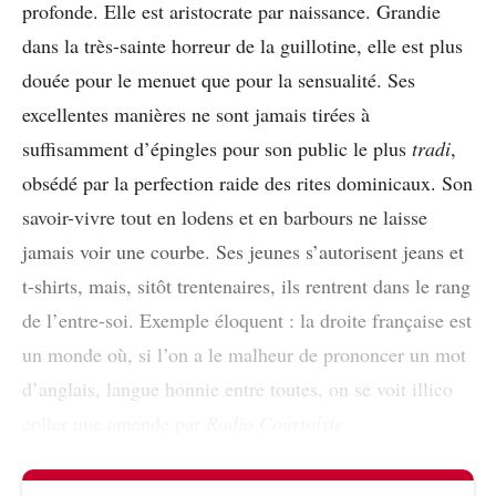
profonde. Elle est aristocrate par naissance. Grandie
dans la très-sainte horreur de la guillotine, elle est plus
douée pour le menuet que pour la sensualité. Ses
excellentes manières ne sont jamais tirées à
suffisamment d’épingles pour son public le plus
tradi
,
obsédé par la perfection raide des rites dominicaux. Son
savoir-vivre tout en lodens et en barbours ne laisse
jamais voir une courbe. Ses jeunes s’autorisent jeans et
t-shirts, mais, sitôt trentenaires, ils rentrent dans le rang
de l’entre-soi. Exemple éloquent : la droite française est
un monde où, si l’on a le malheur de prononcer un mot
d’anglais, langue honnie entre toutes, on se voit illico
coller une amende par
Radio Courtoisie