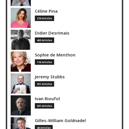
Céline Pina
273 Articles
Didier Desrimais
403 Articles
Sophie de Menthon
116 Articles
Jeremy Stubbs
351 Articles
Ivan Rioufol
301 Articles
Gilles-William Goldnadel
40 Articles