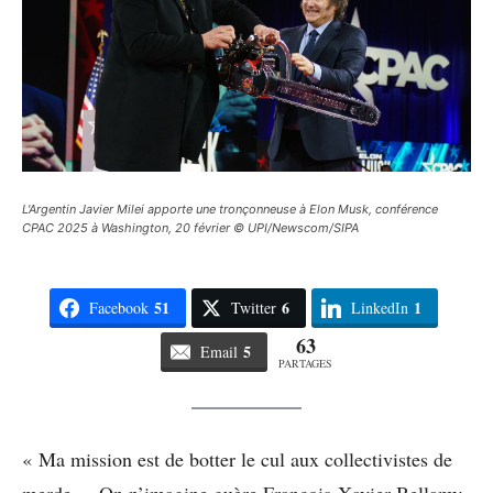
L'Argentin Javier Milei apporte une tronçonneuse à Elon Musk, conférence
CPAC 2025 à Washington, 20 février © UPI/Newscom/SIPA
51
6
1
Facebook
Twitter
LinkedIn
63
5
Email
PARTAGES
« Ma mission est de botter le cul aux collectivistes de
merde. » On n’imagine guère François-Xavier Bellamy