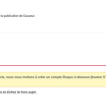
e la publication de Causeur.
cle, nous vous invitons à créer un compte Disqus ci-dessous (bouton S'i
 et évitez le hors sujet.