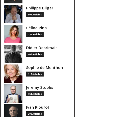
Philippe Bilger
805 Articles
Céline Pina
273 Articles
Didier Desrimais
403 Articles
Sophie de Menthon
116 Articles
Jeremy Stubbs
351 Articles
Ivan Rioufol
300 Articles