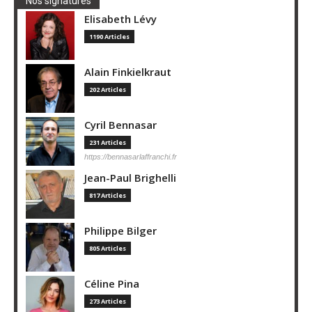
Nos signatures
Elisabeth Lévy
1190 Articles
Alain Finkielkraut
202 Articles
Cyril Bennasar
231 Articles
https://bennasarlaffranchi.fr
Jean-Paul Brighelli
817 Articles
Philippe Bilger
805 Articles
Céline Pina
273 Articles