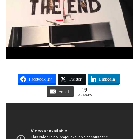
19
Facebook
Twitter
LinkedIn
19
Email
PARTAGES