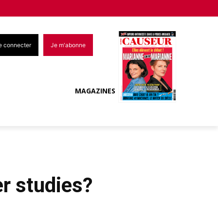
e connecter
Je m'abonne
MAGAZINES
r studies?