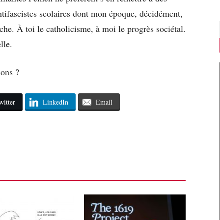
ntifascistes scolaires dont mon époque, décidément,
uche. À toi le catholicisme, à moi le progrès sociétal.
lle.
ions ?
witter
LinkedIn
Email