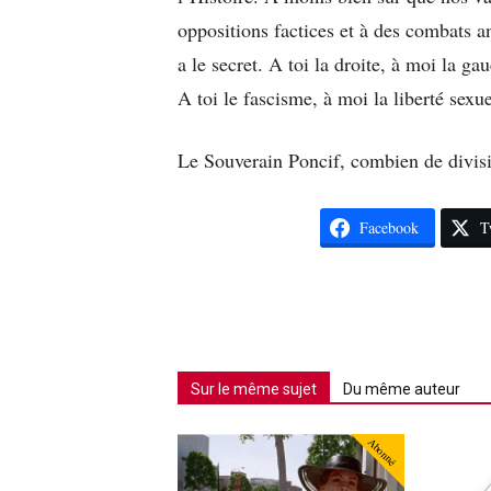
oppositions factices et à des combats a
a le secret. A toi la droite, à moi la ga
A toi le fascisme, à moi la liberté sexue
Le Souverain Poncif, combien de divis
Facebook
T
Sur le même sujet
Du même auteur
Abonné