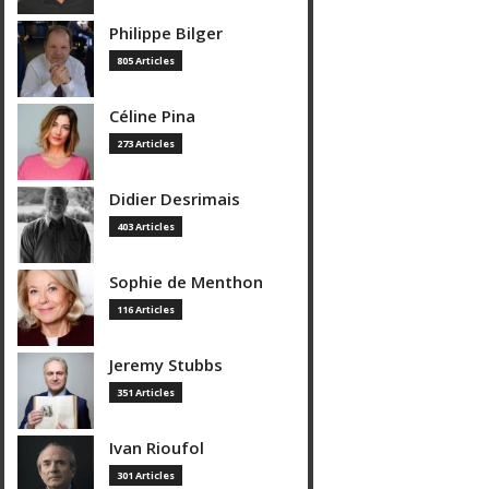
Philippe Bilger
805 Articles
Céline Pina
273 Articles
Didier Desrimais
403 Articles
Sophie de Menthon
116 Articles
Jeremy Stubbs
351 Articles
Ivan Rioufol
301 Articles