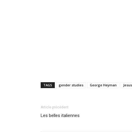
TAGS
gender studies
George Heyman
Jesus
Article précédent
Les belles italiennes