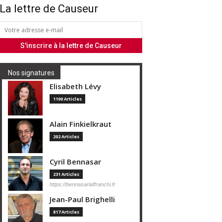
La lettre de Causeur
Nos signatures
Elisabeth Lévy
1190 Articles
Alain Finkielkraut
202 Articles
Cyril Bennasar
231 Articles
https://bennasarlaffranchi.fr
Jean-Paul Brighelli
817 Articles