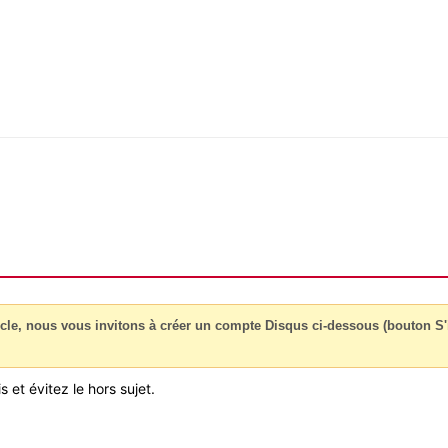
cle, nous vous invitons à créer un compte Disqus ci-dessous (bouton S'i
 et évitez le hors sujet.