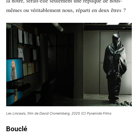
la nôtre, serait-elle seulement une réplique de nous-
mêmes ou véritablement nous, réparti en deux êtres ?
Les Linceuls, film de David Cronemberg, 2025 (C) Pyramide Films
Bouclé