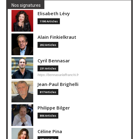
Nos signatures
Elisabeth Lévy
1190 Articles
Alain Finkielkraut
202 Articles
Cyril Bennasar
231 Articles
https://bennasarlaffranchi.fr
Jean-Paul Brighelli
817 Articles
Philippe Bilger
806 Articles
Céline Pina