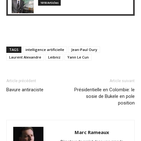
1018 Articles
TAGS
intelligence artificielle
Jean-Paul Oury
Laurent Alexandre
Leibniz
Yann Le Cun
Article précédent
Article suivant
Bavure antiraciste
Présidentielle en Colombie: le
sosie de Bukele en pole
position
Marc Rameaux