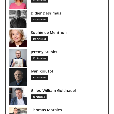
273 Articles
Didier Desrimais
403 Articles
Sophie de Menthon
116 Articles
Jeremy Stubbs
351 Articles
Ivan Rioufol
301 Articles
Gilles-William Goldnadel
40 Articles
Thomas Morales