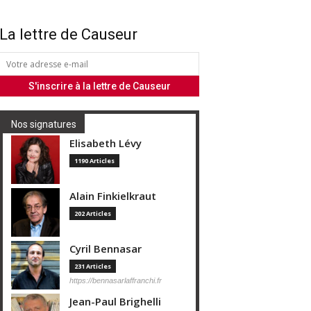
La lettre de Causeur
Nos signatures
Elisabeth Lévy
1190 Articles
Alain Finkielkraut
202 Articles
Cyril Bennasar
231 Articles
https://bennasarlaffranchi.fr
Jean-Paul Brighelli