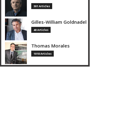
301 Articles
Gilles-William Goldnadel
40 Articles
Thomas Morales
1018 Articles