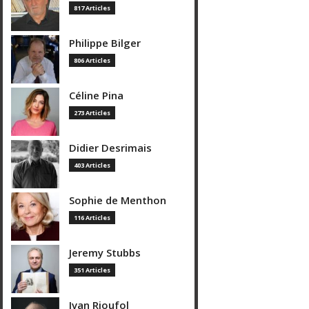
817 Articles
Philippe Bilger
806 Articles
Céline Pina
273 Articles
Didier Desrimais
403 Articles
Sophie de Menthon
116 Articles
Jeremy Stubbs
351 Articles
Ivan Rioufol