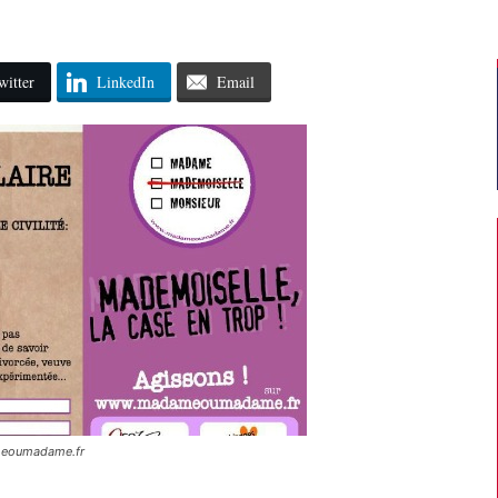
witter
LinkedIn
Email
meoumadame.fr