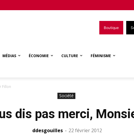
Boutique
S
MÉDIAS
ÉCONOMIE
CULTURE
FÉMINISME
 Fillon
Société
us dis pas merci, Monsie
ddesgouilles
-
22 février 2012