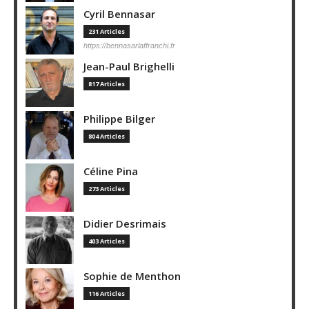
Cyril Bennasar
231 Articles
https://bennasarlaffranchi.fr
Jean-Paul Brighelli
817 Articles
Philippe Bilger
804 Articles
Céline Pina
273 Articles
Didier Desrimais
403 Articles
Sophie de Menthon
116 Articles