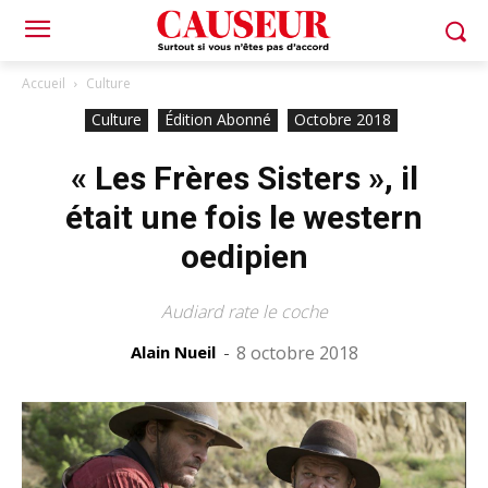
Accueil
Culture
Culture
Édition Abonné
Octobre 2018
« Les Frères Sisters », il
était une fois le western
oedipien
Audiard rate le coche
Alain Nueil
-
8 octobre 2018