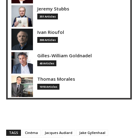
Jeremy Stubbs
351 Articles
Ivan Rioufol
300 Articles
Gilles-William Goldnadel
40 Articles
Thomas Morales
1018 Articles
TAGS
Cinéma
Jacques Audiard
Jake Gyllenhaal