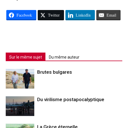
Facebook
Twitter
LinkedIn
Email
Sur le même sujet
Du même auteur
Brutes bulgares
Du virilisme postapocalyptique
La Grèce éternelle