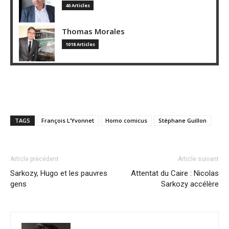
40 Articles
Thomas Morales
1018 Articles
TAGS
François L’Yvonnet
Homo comicus
Stéphane Guillon
Article précédent
Article suivant
Sarkozy, Hugo et les pauvres
Attentat du Caire : Nicolas
gens
Sarkozy accélère