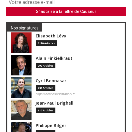
Nos signatures
Elisabeth Lévy
1190 Articles
Alain Finkielkraut
202 Articles
Cyril Bennasar
231 Articles
https://bennasarlaffranchi.fr
Jean-Paul Brighelli
817 Articles
Philippe Bilger