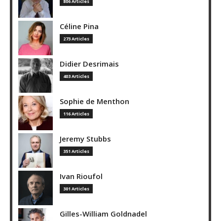
806 Articles
Céline Pina
273 Articles
Didier Desrimais
403 Articles
Sophie de Menthon
116 Articles
Jeremy Stubbs
351 Articles
Ivan Rioufol
301 Articles
Gilles-William Goldnadel