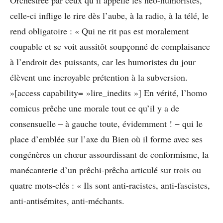
Orchestrée par ceux qu’il appelle les néo-humoristes,
celle-ci inflige le rire dès l’aube, à la radio, à la télé, le
rend obligatoire : « Qui ne rit pas est moralement
coupable et se voit aussitôt soupçonné de complaisance
à l’endroit des puissants, car les humoristes du jour
élèvent une incroyable prétention à la subversion.
»[access capability= »lire_inedits »] En vérité, l’homo
comicus prêche une morale tout ce qu’il y a de
consensuelle – à gauche toute, évidemment ! − qui le
place d’emblée sur l’axe du Bien où il forme avec ses
congénères un chœur assourdissant de conformisme, la
manécanterie d’un prêchi-prêcha articulé sur trois ou
quatre mots-clés : « Ils sont anti-racistes, anti-fascistes,
anti-antisémites, anti-méchants.