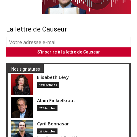
La lettre de Causeur
Nos signatures
Elisabeth Lévy
1190 Articles
Alain Finkielkraut
202 Articles
Cyril Bennasar
231 Articles