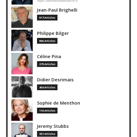
https://bennasarlaffranchi.fr
Jean-Paul Brighelli
817 Articles
Philippe Bilger
806 Articles
Céline Pina
273 Articles
Didier Desrimais
404 Articles
Sophie de Menthon
116 Articles
Jeremy Stubbs
351 Articles