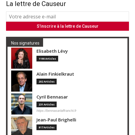
La lettre de Causeur
Nos signatures
Elisabeth Lévy
1190 Articles
Alain Finkielkraut
202 Articles
Cyril Bennasar
231 Articles
https://bennasarlaffranchi.fr
Jean-Paul Brighelli
817 Articles