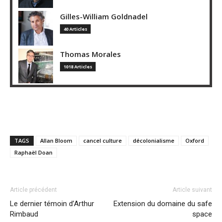
Gilles-William Goldnadel
40 Articles
Thomas Morales
1018 Articles
TAGS
Allan Bloom
cancel culture
décolonialisme
Oxford
Raphaël Doan
Article précédent
Article suivant
Le dernier témoin d’Arthur
Extension du domaine du safe
Rimbaud
space