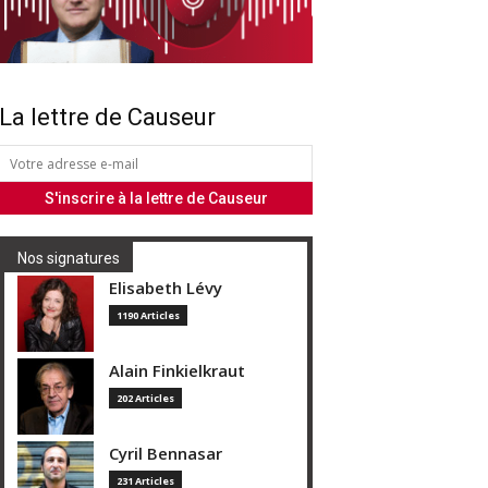
La lettre de Causeur
Nos signatures
Elisabeth Lévy
1190 Articles
Alain Finkielkraut
202 Articles
Cyril Bennasar
231 Articles