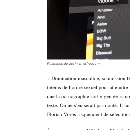
Illustration du site internet Youporn
« Domination masculine, soumission fém
totems de l’ordre sexuel pour atteindre 
que la pornographie soit « genrée », co
texte. On ne s’en serait pas douté. Il f
Florian Vörös risqueraient de sélectio