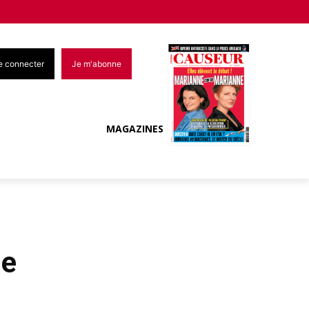
e connecter
Je m'abonne
MAGAZINES
ue