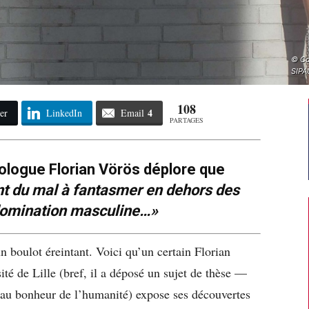
© Co
SIPA
108
4
er
LinkedIn
Email
PARTAGES
iologue Florian Vörös déplore que
 du mal à fantasmer en dehors des
omination masculine…»
n boulot éreintant. Voici qu’un certain Florian
ité de Lille (bref, il a déposé un sujet de thèse —
 au bonheur de l’humanité) expose ses découvertes