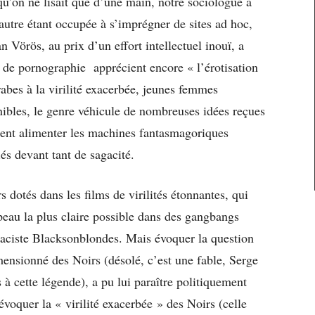
qu’on ne lisait que d’une main, notre sociologue a
’autre étant occupée à s’imprégner de sites ad hoc,
n Vörös, au prix d’un effort intellectuel inouï, a
de pornographie apprécient encore « l’érotisation
abes à la virilité exacerbée, jeunes femmes
nibles, le genre véhicule de nombreuses idées reçues
nnent alimenter les machines fantasmagoriques
s devant tant de sagacité.
s dotés dans les films de virilités étonnantes, qui
peau la plus claire possible dans des gangbangs
t raciste Blacksonblondes. Mais évoquer la question
imensionné des Noirs (désolé, c’est une fable, Serge
s à cette légende), a pu lui paraître politiquement
évoquer la « virilité exacerbée » des Noirs (celle