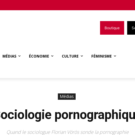
Boutique
S
MÉDIAS
ÉCONOMIE
CULTURE
FÉMINISME
Médias
ociologie pornographiq
Quand le sociologue Florian Vörös sonde la pornographie