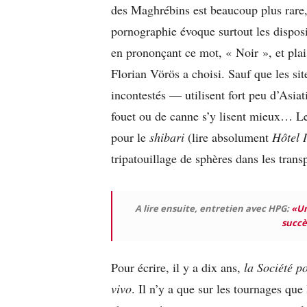
des Maghrébins est beaucoup plus rare, j
pornographie évoque surtout les disposi
en prononçant ce mot, « Noir », et pla
Florian Vörös a choisi. Sauf que les s
incontestés — utilisent fort peu d’Asiati
fouet ou de canne s’y lisent mieux… Les
pour le
shibari
(lire absolument
Hôtel I
tripatouillage de sphères dans les tra
A lire ensuite, entretien avec HPG:
«Un
succè
Pour écrire, il y a dix ans,
la Société 
vivo
. Il n’y a que sur les tournages que