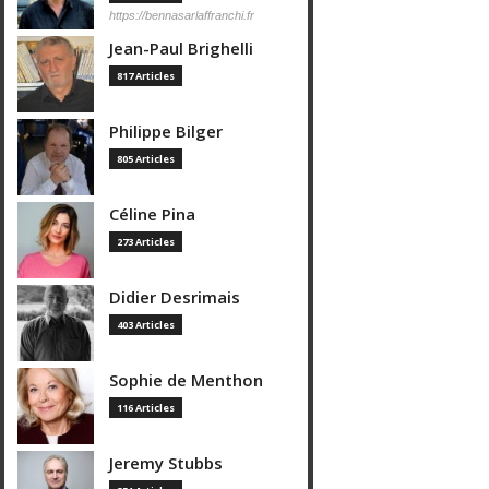
https://bennasarlaffranchi.fr
Jean-Paul Brighelli
817 Articles
Philippe Bilger
805 Articles
Céline Pina
273 Articles
Didier Desrimais
403 Articles
Sophie de Menthon
116 Articles
Jeremy Stubbs