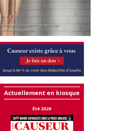
ver Images/SIPA Numéro de reportage:
USA31442144_000056
Actuellement en kiosque
Été 2026