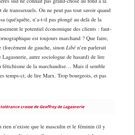
ères sud ne connaît pas grand-chose au fond à la
et de transsexuels. On ne peut pas tout savoir quand
sa (qué)quête, n’a-t-il pas plongé au delà de la
reusement le potentiel économique des clients : faut-
pornographique est toujours marchand ? Que faire,
e (forcément de gauche, sinon
Libé
n’en parlerait
e Lagasnerie, autre sociologue de hasard) de lire
 fétichisme de la marchandise… Mais il semble
es temps-ci, de lire Marx. Trop bourgeois, et pas
intolérance crasse de Geoffroy de Lagasnerie
ien n’existe que le masculin et le féminin (il y