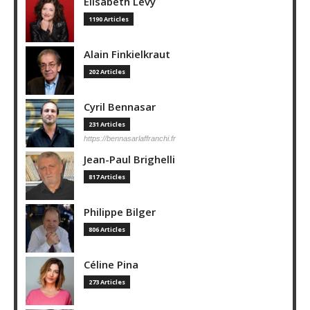
Elisabeth Lévy
1190 Articles
Alain Finkielkraut
202 Articles
Cyril Bennasar
231 Articles
https://bennasarlaffranchi.fr
Jean-Paul Brighelli
817 Articles
Philippe Bilger
806 Articles
Céline Pina
273 Articles