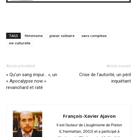
TAGS
féminisme
plaisir solitaire
sans complexe
vie culturelle
Article précédent
Article suivant
« Qu’un sang impur… », un
Crise de l’autorité, un péril
« Apocalypse now »
inquiétant
revanchard et raté
François-Xavier Ajavon
Il est l’auteur de L’eugénisme de Platon
(L’Harmattan, 2002) et a participé à