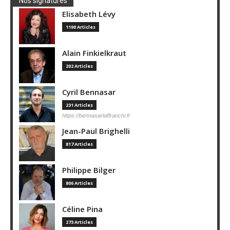
Nos signatures
Elisabeth Lévy
1190 Articles
Alain Finkielkraut
202 Articles
Cyril Bennasar
231 Articles
https://bennasarlaffranchi.fr
Jean-Paul Brighelli
817 Articles
Philippe Bilger
806 Articles
Céline Pina
273 Articles