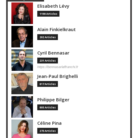
Elisabeth Lévy
1190 Articles
Alain Finkielkraut
202 Articles
Cyril Bennasar
231 Articles
https://bennasarlaffranchi.fr
Jean-Paul Brighelli
817 Articles
Philippe Bilger
805 Articles
Céline Pina
273 Articles