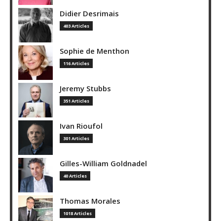
Didier Desrimais
403 Articles
Sophie de Menthon
116 Articles
Jeremy Stubbs
351 Articles
Ivan Rioufol
301 Articles
Gilles-William Goldnadel
40 Articles
Thomas Morales
1018 Articles