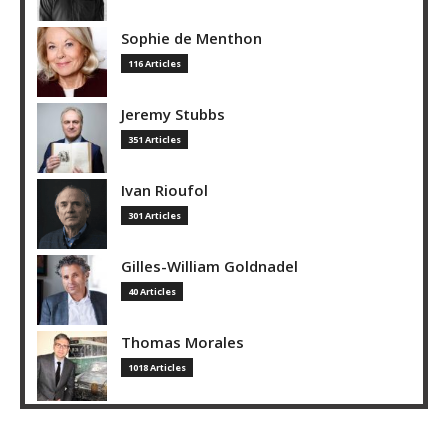
Sophie de Menthon
116 Articles
Jeremy Stubbs
351 Articles
Ivan Rioufol
301 Articles
Gilles-William Goldnadel
40 Articles
Thomas Morales
1018 Articles