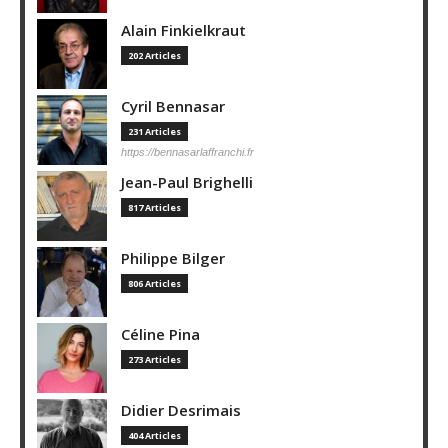
Alain Finkielkraut
202 Articles
Cyril Bennasar
231 Articles
https://bennasarlaffranchi.fr
Jean-Paul Brighelli
817 Articles
Philippe Bilger
806 Articles
Céline Pina
273 Articles
Didier Desrimais
404 Articles