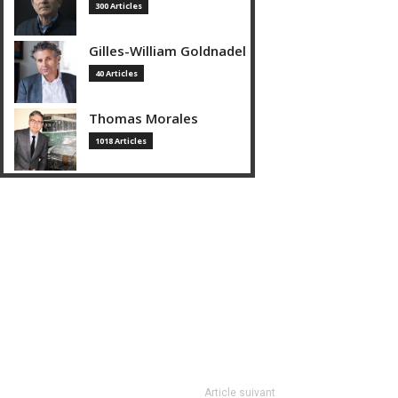
300 Articles
Gilles-William Goldnadel
40 Articles
Thomas Morales
1018 Articles
Article suivant