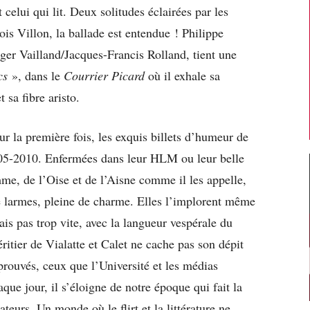
et celui qui lit. Deux solitudes éclairées par les
ois Villon, la ballade est entendue ! Philippe
ger Vailland/Jacques-Francis Rolland, tient une
cs
», dans le
Courrier Picard
où il exhale sa
 sa fibre aristo.
r la première fois, les exquis billets d’humeur de
05-2010. Enfermées dans leur HLM ou leur belle
me, de l’Oise et de l’Aisne comme il les appelle,
de larmes, pleine de charme. Elles l’implorent même
is pas trop vite, avec la langueur vespérale du
éritier de Vialatte et Calet ne cache pas son dépit
éprouvés, ceux que l’Université et les médias
ue jour, il s’éloigne de notre époque qui fait la
ateurs. Un monde où le flirt et la littérature ne