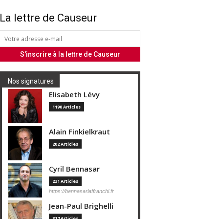
La lettre de Causeur
Nos signatures
Elisabeth Lévy
1190 Articles
Alain Finkielkraut
202 Articles
Cyril Bennasar
231 Articles
https://bennasarlaffranchi.fr
Jean-Paul Brighelli
817 Articles