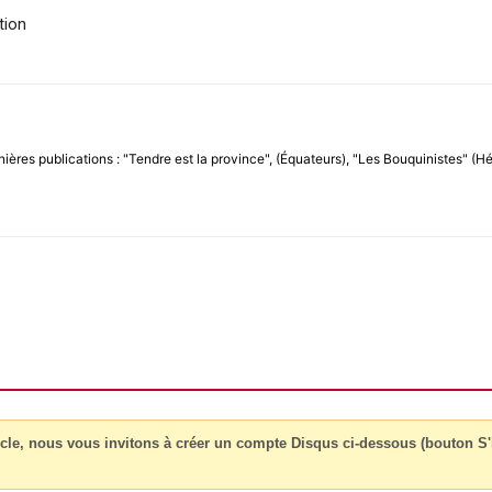
tion
nières publications : "Tendre est la province", (Équateurs), "Les Bouquinistes" (Hé
cle, nous vous invitons à créer un compte Disqus ci-dessous (bouton S'i