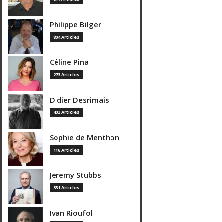
Philippe Bilger
804 Articles
Céline Pina
273 Articles
Didier Desrimais
403 Articles
Sophie de Menthon
116 Articles
Jeremy Stubbs
351 Articles
Ivan Rioufol