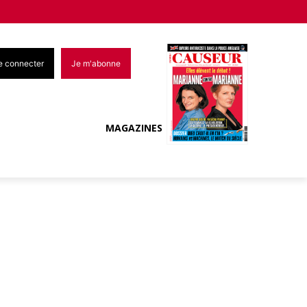
e connecter
Je m'abonne
MAGAZINES