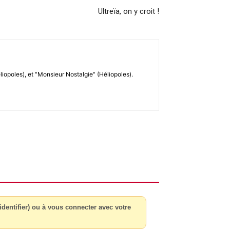
Ultreïa, on y croit !
liopoles), et "Monsieur Nostalgie" (Héliopoles).
dentifier) ou à vous connecter avec votre