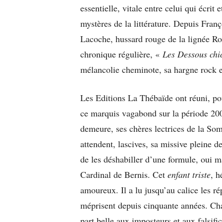
essentielle, vitale entre celui qui écrit 
mystères de la littérature. Depuis Franç
Lacoche, hussard rouge de la lignée Ro
chronique régulière, «
Les Dessous chi
mélancolie cheminote, sa hargne rock et
Les Editions La Thébaïde ont réuni, pou
ce marquis vagabond sur la période 20
demeure, ses chères lectrices de la Som
attendent, lascives, sa missive pleine 
de les déshabiller d’une formule, oui ma
Cardinal de Bernis. Cet
enfant triste
, h
amoureux. Il a lu jusqu’au calice les r
méprisent depuis cinquante années. Chaq
part belle aux imposteurs et aux falsific