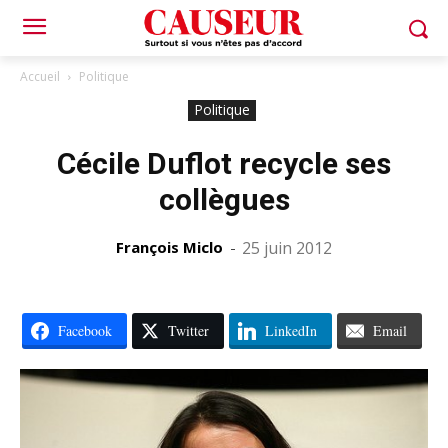
Accueil
Politique
Politique
Cécile Duflot recycle ses
collègues
François Miclo
-
25 juin 2012
Facebook
Twitter
LinkedIn
Email