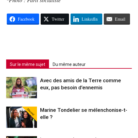
*Photo : Parti socialiste
Facebook
Twitter
LinkedIn
Email
Sur le même sujet
Du même auteur
Avec des amis de la Terre comme
eux, pas besoin d’ennemis
Abonné
Marine Tondelier se mélenchonise-t-
elle ?