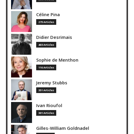
Céline Pina
273 Articles
Didier Desrimais
403 Articles
Sophie de Menthon
116 Articles
Jeremy Stubbs
351 Articles
Ivan Rioufol
301 Articles
Gilles-William Goldnadel