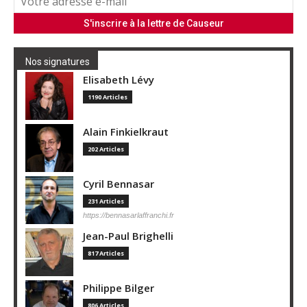
Nos signatures
Elisabeth Lévy
1190 Articles
Alain Finkielkraut
202 Articles
Cyril Bennasar
231 Articles
https://bennasarlaffranchi.fr
Jean-Paul Brighelli
817 Articles
Philippe Bilger
806 Articles