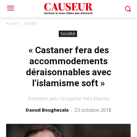
Accueil
Société
Société
« Castaner fera des
accommodements
déraisonnables avec
l’islamisme soft »
Entretien avec l'essayiste Yves Mamou
Daoud Boughezala
-
23 octobre 2018