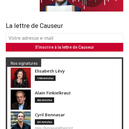
La lettre de Causeur
Nos signatures
Elisabeth Lévy
1190 Articles
Alain Finkielkraut
202 Articles
Cyril Bennasar
231 Articles
https://bennasarlaffranchi.fr