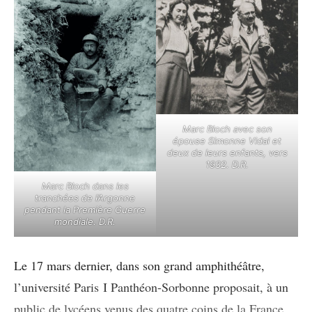
Marc Bloch avec son
épouse Simonne Vidal et
deux de leurs enfants, vers
1932. D.R.
Marc Bloch dans les
tranchées de l’Argonne
pendant la Première Guerre
mondiale. D.R.
Le 17 mars dernier, dans son grand amphithéâtre,
l’université Paris I Panthéon-Sorbonne proposait, à un
public de lycéens venus des quatre coins de la France,