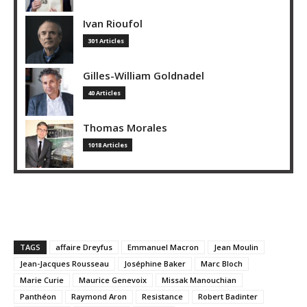
Ivan Rioufol
301 Articles
Gilles-William Goldnadel
40 Articles
Thomas Morales
1018 Articles
TAGS
affaire Dreyfus
Emmanuel Macron
Jean Moulin
Jean-Jacques Rousseau
Joséphine Baker
Marc Bloch
Marie Curie
Maurice Genevoix
Missak Manouchian
Panthéon
Raymond Aron
Resistance
Robert Badinter