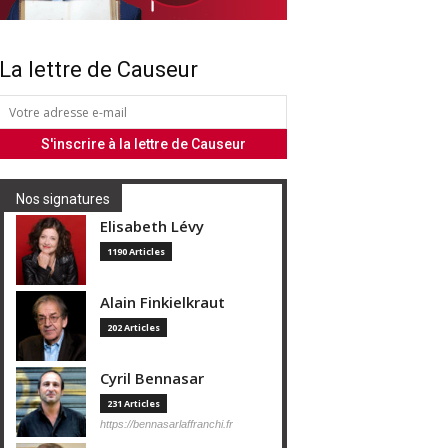
La lettre de Causeur
Nos signatures
Elisabeth Lévy
1190 Articles
Alain Finkielkraut
202 Articles
Cyril Bennasar
231 Articles
https://bennasarlaffranchi.fr