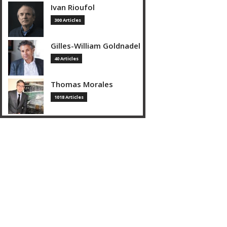
Ivan Rioufol
300 Articles
Gilles-William Goldnadel
40 Articles
Thomas Morales
1018 Articles