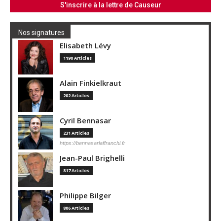
Nos signatures
Elisabeth Lévy
1190 Articles
Alain Finkielkraut
202 Articles
Cyril Bennasar
231 Articles
https://bennasarlaffranchi.fr
Jean-Paul Brighelli
817 Articles
Philippe Bilger
806 Articles