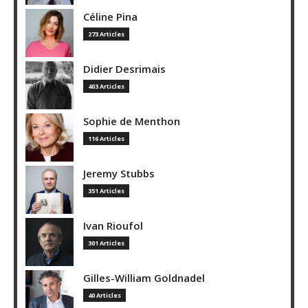
Céline Pina
273 Articles
Didier Desrimais
403 Articles
Sophie de Menthon
116 Articles
Jeremy Stubbs
351 Articles
Ivan Rioufol
301 Articles
Gilles-William Goldnadel
40 Articles