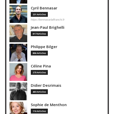
Cyril Bennasar
231 Articles
https://bennasarlaffranchi.fr
Jean-Paul Brighelli
817 Articles
Philippe Bilger
806 Articles
Céline Pina
273 Articles
Didier Desrimais
403 Articles
Sophie de Menthon
116 Articles