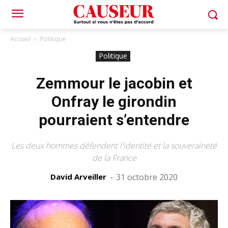
Accueil
Politique
Politique
Zemmour le jacobin et
Onfray le girondin
pourraient s’entendre
Les deux hommes défendent l'identité et la souveraineté
de la France
David Arveiller
-
31 octobre 2020