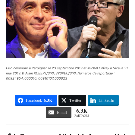
Eric Zemmour à Perpignan le 23 septembre 2019 et Michel Onfray à Nice le 31
mai 2019.© Alain ROBERT/SIPA,SYSPEO/SIPA Numéros de reportage :
00924954_000010, 00910107_000023
6.3K
Facebook
Twitter
LinkedIn
6.3K
Email
PARTAGES