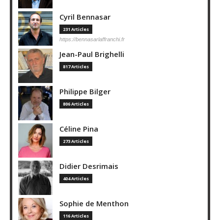
Cyril Bennasar
231 Articles
https://bennasarlaffranchi.fr
Jean-Paul Brighelli
817 Articles
Philippe Bilger
806 Articles
Céline Pina
273 Articles
Didier Desrimais
404 Articles
Sophie de Menthon
116 Articles