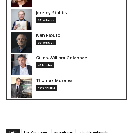
Jeremy Stubbs
351 Articles
Ivan Rioufol
301 Articles
Gilles-William Goldnadel
40 Articles
Thomas Morales
1018 Articles
TAGS
Eric Zemmour
girondisme
Identité nationale