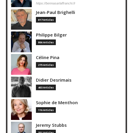
https://bennasarlaffranchi.fr
Jean-Paul Brighelli
817 Articles
Philippe Bilger
806 Articles
Céline Pina
273 Articles
Didier Desrimais
403 Articles
Sophie de Menthon
116 Articles
Jeremy Stubbs
351 Articles