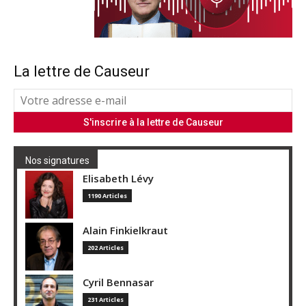
La lettre de Causeur
Nos signatures
Elisabeth Lévy
1190 Articles
Alain Finkielkraut
202 Articles
Cyril Bennasar
231 Articles