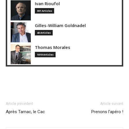
Ivan Rioufol
301 Articles
Gilles-William Goldnadel
40 Articles
Thomas Morales
1019 Articles
Article précédent
Article suivant
Après Tarnac, le Cac
Prenons l’apéro !