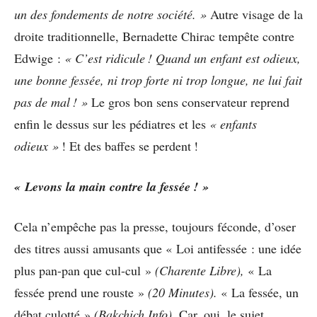
un des fondements de notre société. »
Autre visage de la
droite traditionnelle, Bernadette Chirac tempête contre
Edwige :
« C’est ridicule ! Quand un enfant est odieux,
une bonne fessée, ni trop forte ni trop longue, ne lui fait
pas de mal ! »
Le gros bon sens conservateur reprend
enfin le dessus sur les pédiatres et les
« enfants
odieux »
! Et des baffes se perdent !
« Levons la main contre la fessée ! »
Cela n’empêche pas la presse, toujours féconde, d’oser
des titres aussi amusants que « Loi antifessée : une idée
plus pan-pan que cul-cul »
(Charente Libre),
« La
fessée prend une rouste »
(20 Minutes).
« La fessée, un
débat culotté »
(Bakchich Info).
Car, oui, le sujet