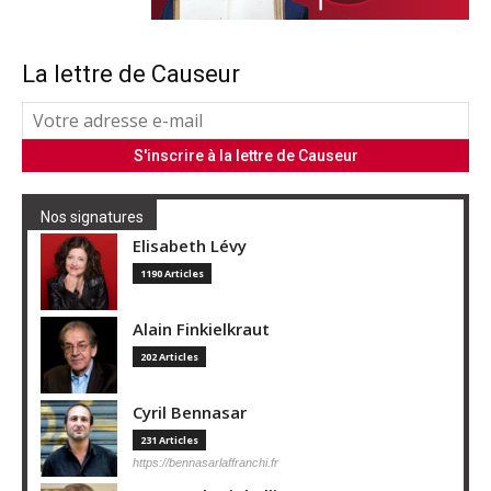
La lettre de Causeur
Nos signatures
Elisabeth Lévy
1190 Articles
Alain Finkielkraut
202 Articles
Cyril Bennasar
231 Articles
https://bennasarlaffranchi.fr