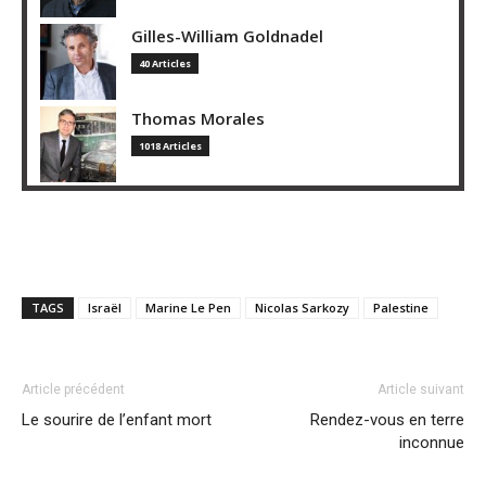
Gilles-William Goldnadel
40 Articles
Thomas Morales
1018 Articles
TAGS
Israël
Marine Le Pen
Nicolas Sarkozy
Palestine
Article précédent
Article suivant
Le sourire de l’enfant mort
Rendez-vous en terre
inconnue