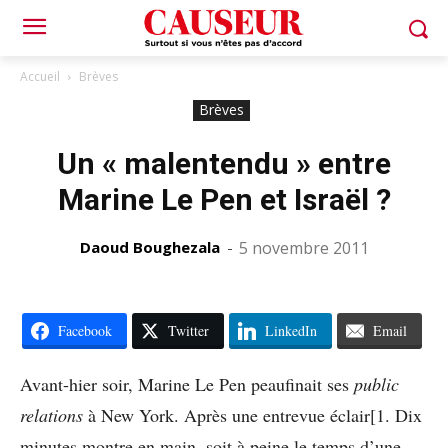
Accueil
Brèves
Brèves
Un « malentendu » entre
Marine Le Pen et Israël ?
Daoud Boughezala
-
5 novembre 2011
Facebook
Twitter
LinkedIn
Email
Avant-hier soir, Marine Le Pen peaufinait ses
public
relations
à New York. Après une entrevue éclair[1. Dix
minutes montre en main, soit à peine le temps d’une