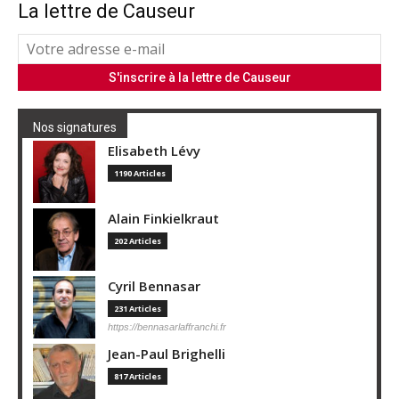
La lettre de Causeur
Nos signatures
Elisabeth Lévy
1190 Articles
Alain Finkielkraut
202 Articles
Cyril Bennasar
231 Articles
https://bennasarlaffranchi.fr
Jean-Paul Brighelli
817 Articles