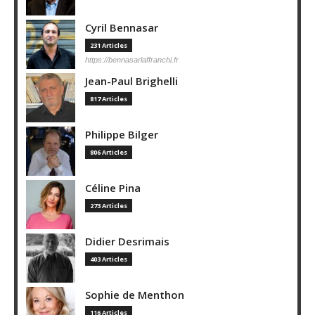
Cyril Bennasar
231 Articles
https://bennasarlaffranchi.fr
Jean-Paul Brighelli
817 Articles
Philippe Bilger
806 Articles
Céline Pina
273 Articles
Didier Desrimais
403 Articles
Sophie de Menthon
116 Articles