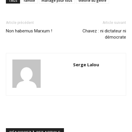
TAGS
famille
mariage pour tous
théorie du genre
Article précédent
Article suivant
Non habemus Marxum !
Chavez : ni dictateur ni
démocrate
Serge Lalou