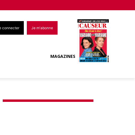
e connecter
Je m'abonne
MAGAZINES