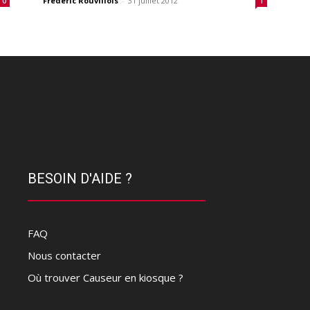
Frédéric Rouvillois
-
31 juillet 2012
0
1
BESOIN D'AIDE ?
FAQ
Nous contacter
Où trouver Causeur en kiosque ?