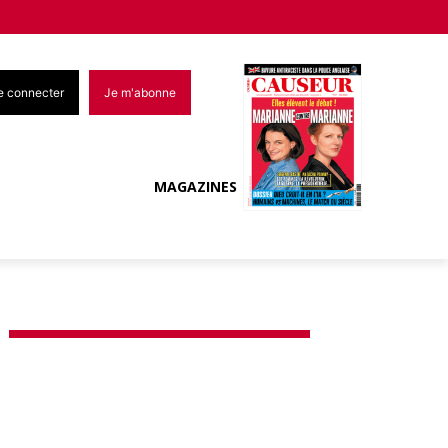
e connecter
Je m'abonne
MAGAZINES