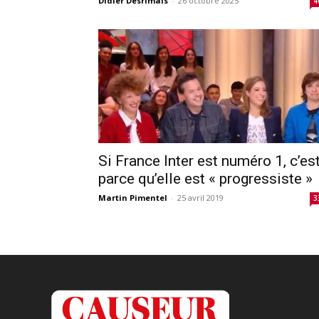
Didier Desrimais
-
26 octobre 2025
4
Si France Inter est numéro 1, c’es
parce qu’elle est « progressiste »
Martin Pimentel
-
25 avril 2019
3