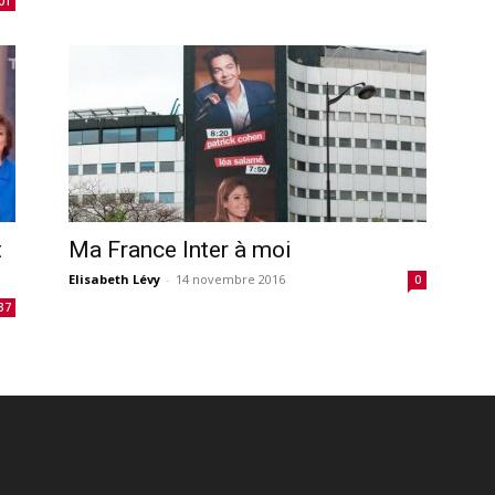
01
t
Ma France Inter à moi
Elisabeth Lévy
-
14 novembre 2016
0
37