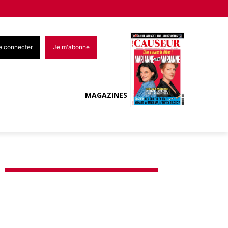
e connecter
Je m'abonne
MAGAZINES