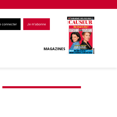
e connecter
Je m'abonne
MAGAZINES