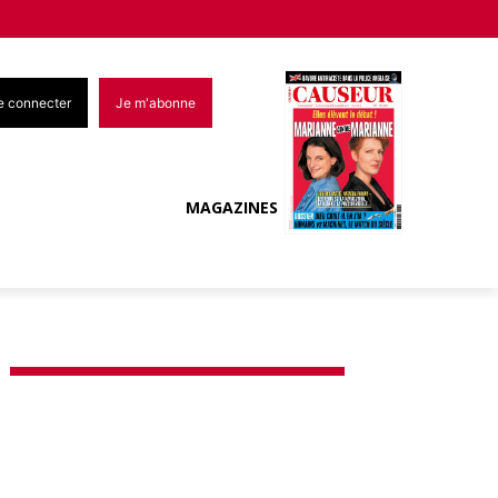
e connecter
Je m'abonne
MAGAZINES