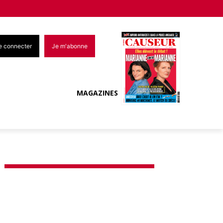
e connecter
Je m'abonne
MAGAZINES