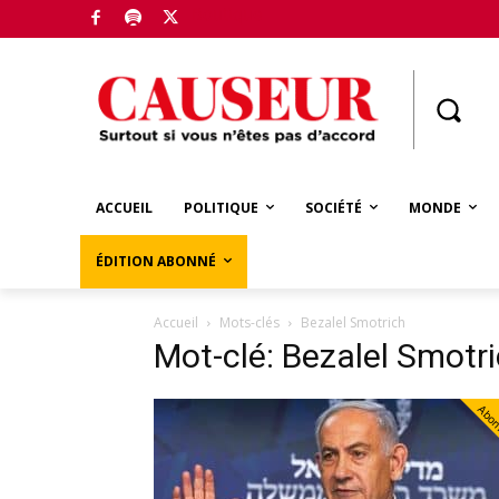
Boutique
ACCUEIL
POLITIQUE
SOCIÉTÉ
MONDE
ÉDITION ABONNÉ
Accueil
Mots-clés
Bezalel Smotrich
Mot-clé: Bezalel Smotr
Abo