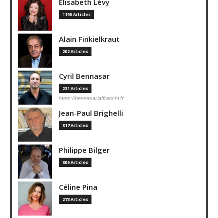
Elisabeth Lévy
1190 Articles
Alain Finkielkraut
202 Articles
Cyril Bennasar
231 Articles
https://bennasarlaffranchi.fr
Jean-Paul Brighelli
817 Articles
Philippe Bilger
805 Articles
Céline Pina
273 Articles