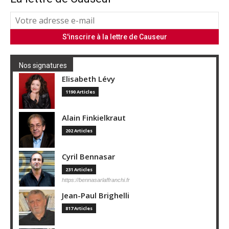
Nos signatures
Elisabeth Lévy
1190 Articles
Alain Finkielkraut
202 Articles
Cyril Bennasar
231 Articles
https://bennasarlaffranchi.fr
Jean-Paul Brighelli
817 Articles