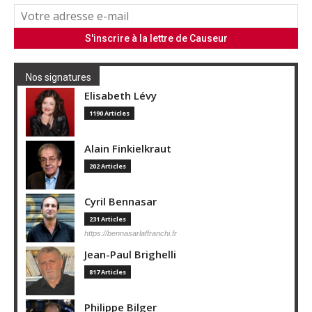
Nos signatures
Elisabeth Lévy
1190 Articles
Alain Finkielkraut
202 Articles
Cyril Bennasar
231 Articles
https://bennasarlaffranchi.fr
Jean-Paul Brighelli
817 Articles
Philippe Bilger