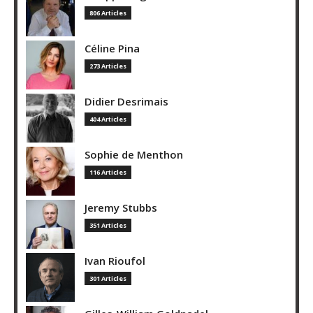
806 Articles
Céline Pina
273 Articles
Didier Desrimais
404 Articles
Sophie de Menthon
116 Articles
Jeremy Stubbs
351 Articles
Ivan Rioufol
301 Articles