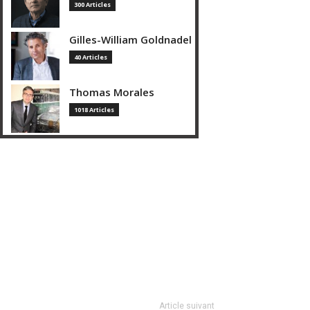
300 Articles
Gilles-William Goldnadel
40 Articles
Thomas Morales
1018 Articles
Article suivant