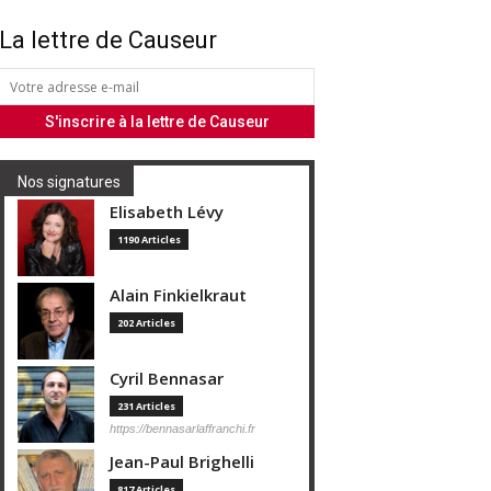
La lettre de Causeur
Nos signatures
Elisabeth Lévy
1190 Articles
Alain Finkielkraut
202 Articles
Cyril Bennasar
231 Articles
https://bennasarlaffranchi.fr
Jean-Paul Brighelli
817 Articles