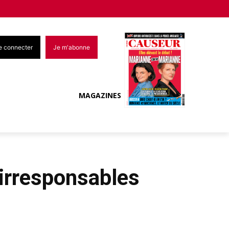
e connecter
Je m'abonne
MAGAZINES
irresponsables