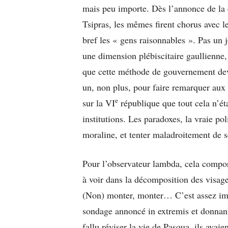
mais peu importe. Dès l’annonce de la c
Tsipras, les mêmes firent chorus avec l
bref les « gens raisonnables ». Pas un 
une dimension plébiscitaire gaullienne,
que cette méthode de gouvernement devr
un, non plus, pour faire remarquer aux
e
sur la VI
république que tout cela n’éta
institutions. Les paradoxes, la vraie pol
moraline, et tenter maladroitement de 
Pour l’observateur lambda, cela compor
à voir dans la décomposition des visag
(Non) monter, monter… C’est assez impr
sondage annoncé in extremis et donnant 
fallu réviser la vie de Pasqua, ils avai