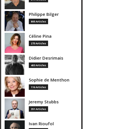
Philippe Bilger
805 Articles
Céline Pina
273 Articles
Didier Desrimais
403 Articles
Sophie de Menthon
116 Articles
Jeremy Stubbs
351 Articles
Ivan Rioufol