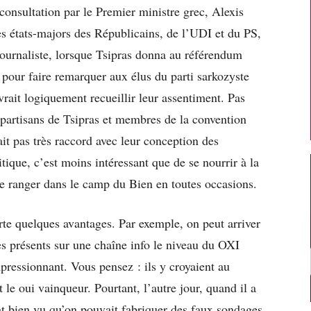
onsultation par le Premier ministre grec, Alexis
es états-majors des Républicains, de l’UDI et du PS,
journaliste, lorsque Tsipras donna au référendum
 pour faire remarquer aux élus du parti sarkozyste
ait logiquement recueillir leur assentiment. Pas
 partisans de Tsipras et membres de la convention
it pas très raccord avec leur conception des
itique, c’est moins intéressant que de se nourrir à la
se ranger dans le camp du Bien en toutes occasions.
te quelques avantages. Par exemple, on peut arriver
es présents sur une chaîne info le niveau du OXI
essionnant. Vous pensez : ils y croyaient au
le oui vainqueur. Pourtant, l’autre jour, quand il a
ent bien vu qu’on pouvait fabriquer des faux sondages