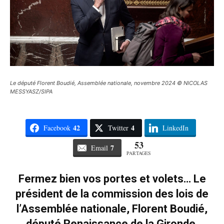
Le député Florent Boudié, Assemblée nationale, novembre 2024 © NICOLAS
MESSYASZ/SIPA
42
4
Facebook
Twitter
LinkedIn
53
7
Email
PARTAGES
Fermez bien vos portes et volets… Le
président de la commission des lois de
l’Assemblée nationale, Florent Boudié,
député Renaissance de la Gironde,