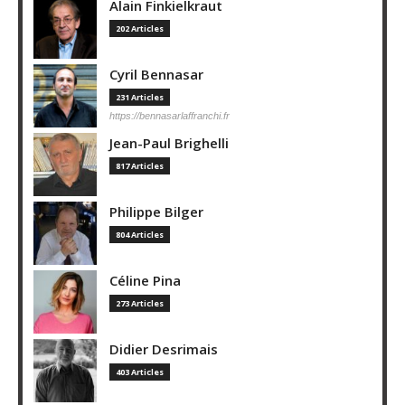
Alain Finkielkraut
202 Articles
Cyril Bennasar
231 Articles
https://bennasarlaffranchi.fr
Jean-Paul Brighelli
817 Articles
Philippe Bilger
804 Articles
Céline Pina
273 Articles
Didier Desrimais
403 Articles