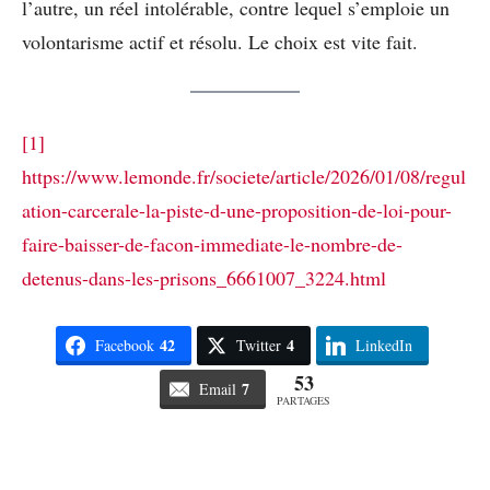
l’autre, un réel intolérable, contre lequel s’emploie un
volontarisme actif et résolu. Le choix est vite fait.
[1]
https://www.lemonde.fr/societe/article/2026/01/08/regul
ation-carcerale-la-piste-d-une-proposition-de-loi-pour-
faire-baisser-de-facon-immediate-le-nombre-de-
detenus-dans-les-prisons_6661007_3224.html
42
4
Facebook
Twitter
LinkedIn
53
7
Email
PARTAGES