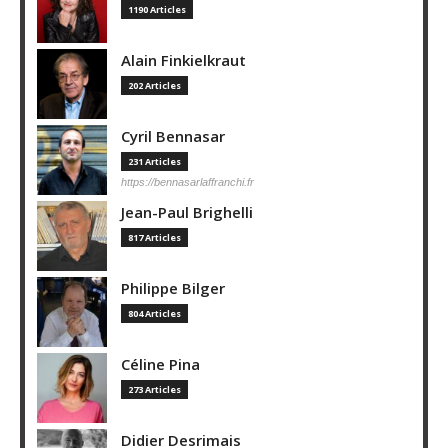
1190 Articles
Alain Finkielkraut
202 Articles
Cyril Bennasar
231 Articles
https://bennasarlaffranchi.fr
Jean-Paul Brighelli
817 Articles
Philippe Bilger
804 Articles
Céline Pina
273 Articles
Didier Desrimais