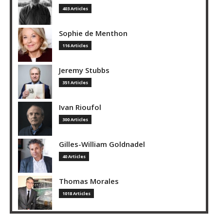
403 Articles
Sophie de Menthon
116 Articles
Jeremy Stubbs
351 Articles
Ivan Rioufol
300 Articles
Gilles-William Goldnadel
40 Articles
Thomas Morales
1018 Articles