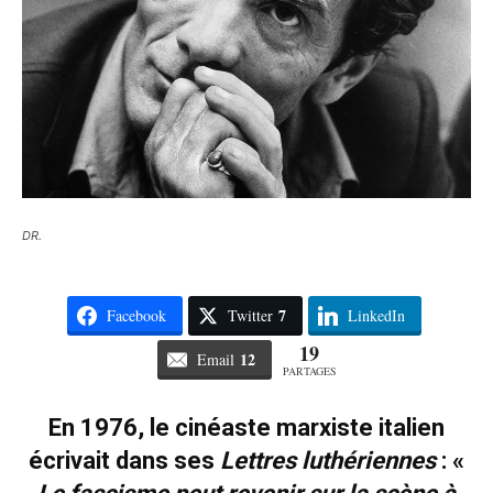
DR.
7
Facebook
Twitter
LinkedIn
19
12
Email
PARTAGES
En 1976, le cinéaste marxiste italien
écrivait dans ses
Lettres luthériennes
: «