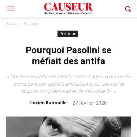
Accueil
Politique
Politique
Pourquoi Pasolini se
méfiait des antifa
« Une bonne partie de l'antifascisme d'aujourd'hui, ou du
moins ce qu'on appelle antifascisme, est soit naïf et
stupide soit prétextuel et de mauvaise foi. »
Lucien Rabouille
-
27 février 2026