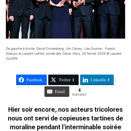
De gauche à droite, David Cronenberg, Jim Carrey , Léa Drucker , Franck
Dubosc et Laurent Lafitte, soirée des César, Paris, 26 février 2026 © Laurent
Vu/SIPA
1
3
Facebook
Twitter
LinkedIn
4
Email
PARTAGES
Hier soir encore, nos acteurs tricolores
nous ont servi de copieuses tartines de
moraline pendant l’interminable soirée