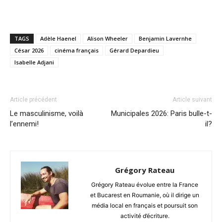
TAGS
Adèle Haenel
Alison Wheeler
Benjamin Lavernhe
César 2026
cinéma français
Gérard Depardieu
Isabelle Adjani
Article précédent
Article suivant
Le masculinisme, voilà
Municipales 2026: Paris bulle-t-
l’ennemi!
il?
Grégory Rateau
Grégory Rateau évolue entre la France
et Bucarest en Roumanie, où il dirige un
média local en français et poursuit son
activité d’écriture.