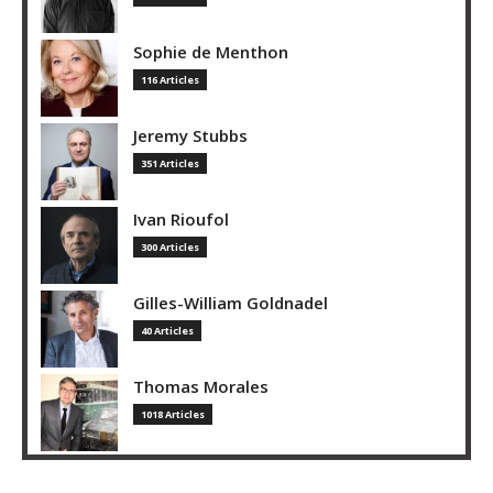
Sophie de Menthon
116 Articles
Jeremy Stubbs
351 Articles
Ivan Rioufol
300 Articles
Gilles-William Goldnadel
40 Articles
Thomas Morales
1018 Articles