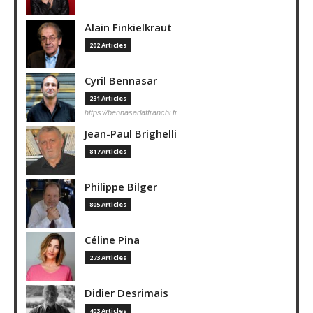
Alain Finkielkraut
202 Articles
Cyril Bennasar
231 Articles
https://bennasarlaffranchi.fr
Jean-Paul Brighelli
817 Articles
Philippe Bilger
805 Articles
Céline Pina
273 Articles
Didier Desrimais
403 Articles