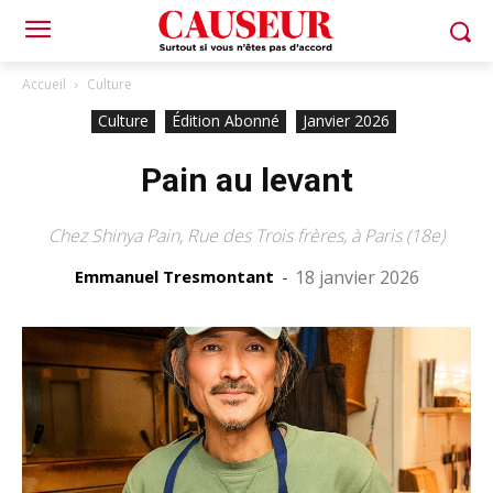
Accueil
Culture
Culture
Édition Abonné
Janvier 2026
Pain au levant
Chez Shinya Pain, Rue des Trois frères, à Paris (18e)
Emmanuel Tresmontant
-
18 janvier 2026