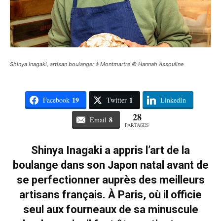
Shinya Inagaki, artisan boulanger à Montmartre © Hannah Assouline
19
1
Facebook
Twitter
LinkedIn
28
8
Email
PARTAGES
Shinya Inagaki a appris l’art de la
boulange dans son Japon natal avant de
se perfectionner auprès des meilleurs
artisans français. À Paris, où il officie
seul aux fourneaux de sa minuscule