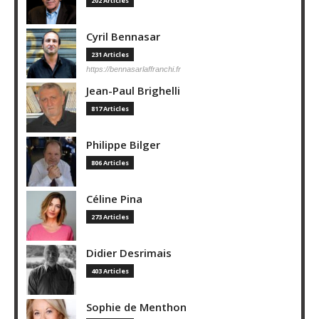
202 Articles
Cyril Bennasar
231 Articles
https://bennasarlaffranchi.fr
Jean-Paul Brighelli
817 Articles
Philippe Bilger
806 Articles
Céline Pina
273 Articles
Didier Desrimais
403 Articles
Sophie de Menthon