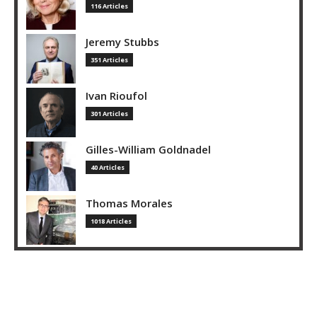
116 Articles
Jeremy Stubbs
351 Articles
Ivan Rioufol
301 Articles
Gilles-William Goldnadel
40 Articles
Thomas Morales
1018 Articles