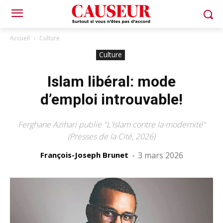
Accueil
Culture
Culture
Islam libéral: mode
d’emploi introuvable!
Ferghane Azihari publie "L'Islam contre la modernité"
(Presses de la Cité, 2026)
François-Joseph Brunet
-
3 mars 2026