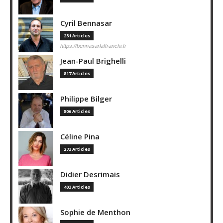
Cyril Bennasar
231 Articles
https://bennasarlaffranchi.fr
Jean-Paul Brighelli
817 Articles
Philippe Bilger
806 Articles
Céline Pina
273 Articles
Didier Desrimais
403 Articles
Sophie de Menthon