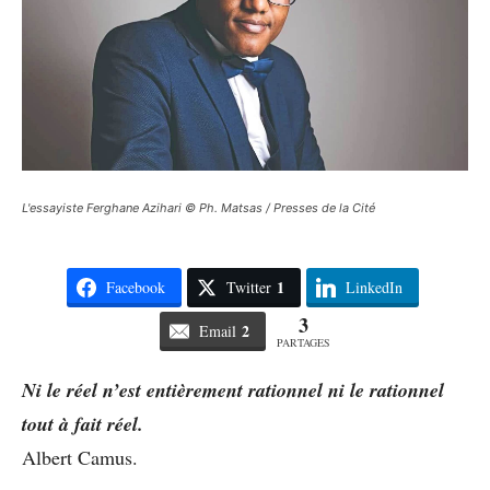
L'essayiste Ferghane Azihari © Ph. Matsas / Presses de la Cité
1
Facebook
Twitter
LinkedIn
3
2
Email
PARTAGES
Ni le réel n’est entièrement rationnel ni le rationnel
tout à fait réel.
Albert Camus.